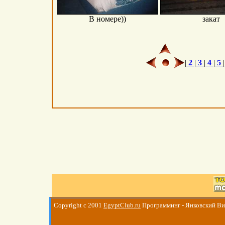
В номере))
закат
|
2
|
3
|
4
|
5
|
Copyright c 2001
EgyptClub.ru
Программинг - Янковский В