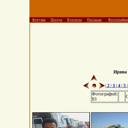
Форумы
Погода
Курорты
Рассказы
Фотографии
Ирина
|
2
|
3
|
4
|
5
|
Фотографий:
С
93