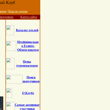
ий Клуб
авная
|
База по ценам
мендовать
Карта сайта
Каталог отелей
Неофициально
о Египте.
Обмен опытом
Цены
туроператоров
Поиск
попутчиков
О Клубе
Самые активные
участники