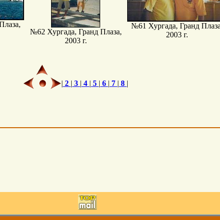
Плаза,
№61 Хургада, Гранд Плаза
№62 Хургада, Гранд Плаза,
2003 г.
2003 г.
|
2
|
3
|
4
|
5
|
6
|
7
|
8
|