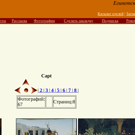
Египетск
Каталог отелей
|
Загл
рты
Рассказы
Фотографии
Сделать закладку
Подписка
Реко
Capt
|
2
|
3
|
4
|
5
|
6
|
7
|
8
|
Фотографий:
Страниц:8
67