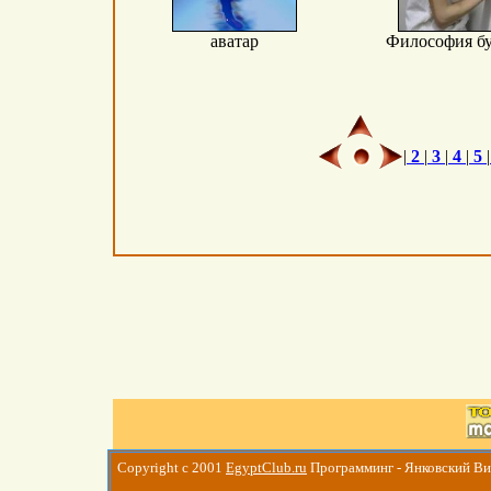
аватар
Философия бу
|
2
|
3
|
4
|
5
|
Copyright c 2001
EgyptClub.ru
Программинг - Янковский В