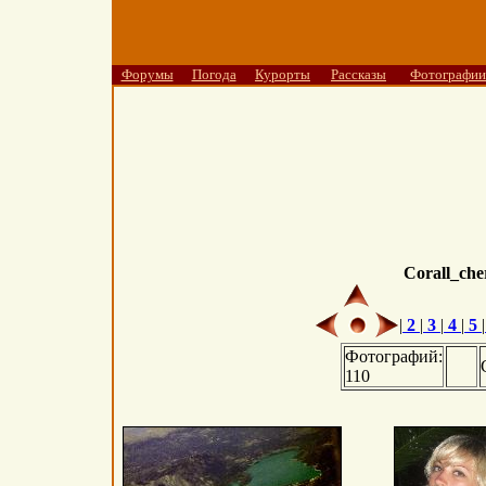
Форумы
Погода
Курорты
Рассказы
Фотографии
Corall_che
|
2
|
3
|
4
|
5
|
Фотографий:
110