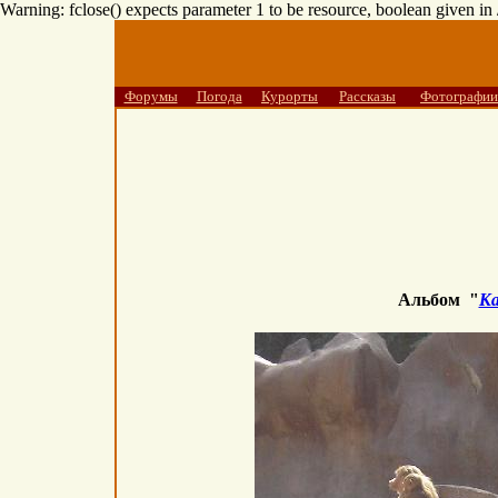
Warning: fclose() expects parameter 1 to be resource, boolean given i
Форумы
Погода
Курорты
Рассказы
Фотографии
Альбом "
К