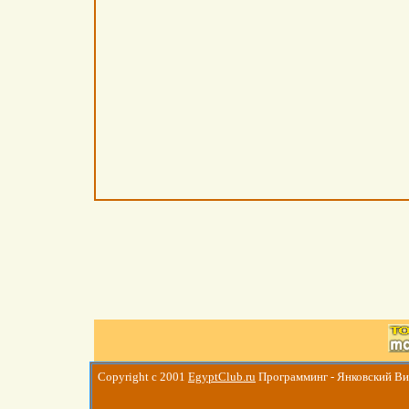
Copyright c 2001
EgyptClub.ru
Программинг - Янковский В