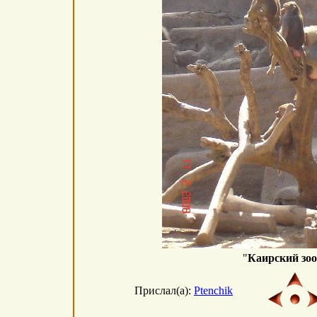
"
Каирский зо
Прислал(а):
Ptenchik