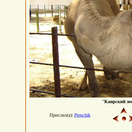
"
Каирский зо
Прислал(а):
Ptenchik