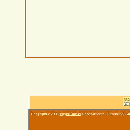
Copyright c 2001
EgyptClub.ru
Программинг - Янковский В