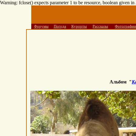
Warning: fclose() expects parameter 1 to be resource, boolean given i
Форумы
Погода
Курорты
Рассказы
Фотографии
Альбом "
К