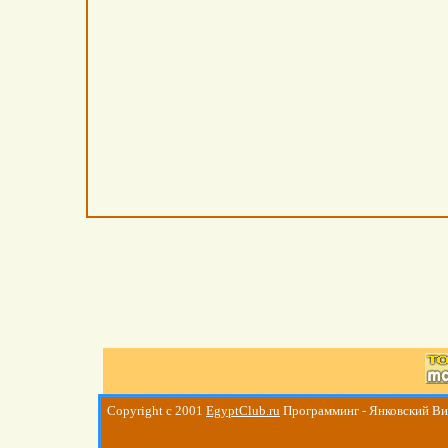
Copyright c 2001
EgyptClub.ru
Программинг - Янковский В