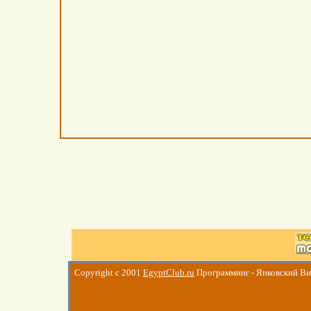
Copyright c 2001
EgyptClub.ru
Программинг - Янковский В