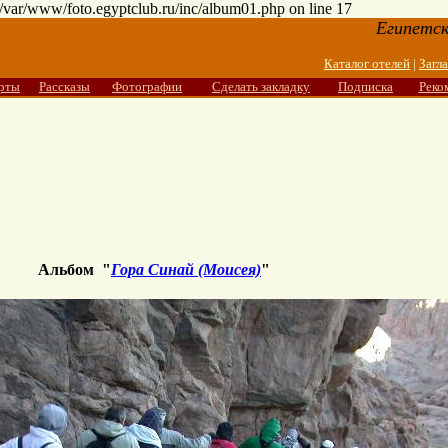
n /var/www/foto.egyptclub.ru/inc/album01.php on line 17
Египетск
Каталог отелей
|
Загл
рты
Рассказы
Фотографии
Сделать закладку
Подписка
Реко
Альбом "
Гора Синай (Моисея)
"