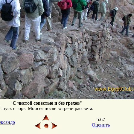
"
С чистой совестью и без грехов
"
Спуск с горы Моисея после встречи рассвета.
5.67
ександр
Оценить