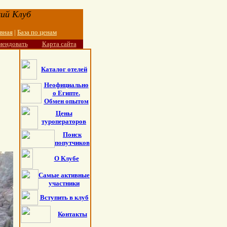
ий Клуб
авная
|
База по ценам
мендовать
Карта сайта
Каталог отелей
Неофициально
о Египте.
Обмен опытом
Цены
туроператоров
Поиск
попутчиков
О Клубе
Самые активные
участники
Вступить в клуб
Контакты