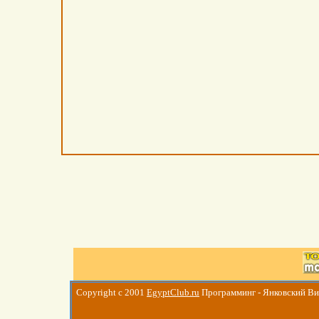
Copyright c 2001
EgyptClub.ru
Программинг - Янковский В