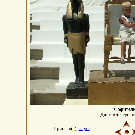
"
Cофитель
Днём в театре в
Прислал(а):
salym