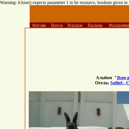
Warning: fclose() expects parameter 1 to be resource, boolean given i
Форумы
Погода
Курорты
Рассказы
Фотографии
Альбом "
Вот я
Отель:
Sofitel -