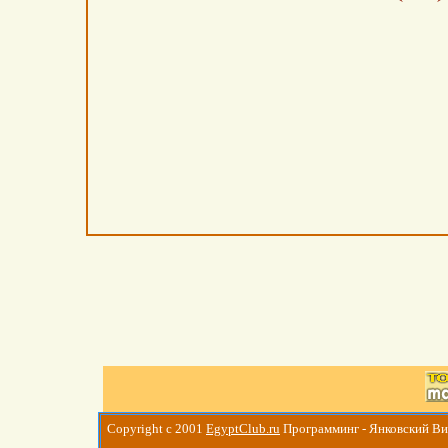
Copyright c 2001
EgyptClub.ru
Программинг - Янковский В