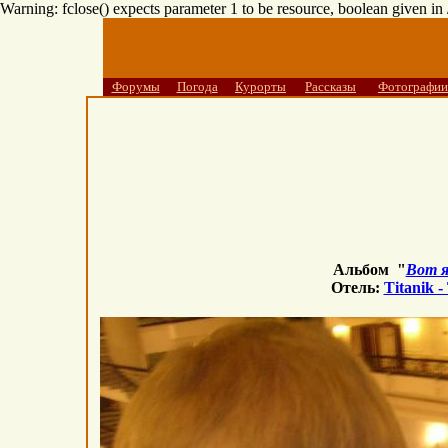
Warning: fclose() expects parameter 1 to be resource, boolean given i
Форумы
Погода
Курорты
Рассказы
Фотографии
Альбом "
Вот я
Отель:
Titanik 