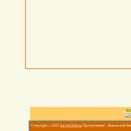
Copyright c 2001
EgyptClub.ru
Программинг - Янковский В