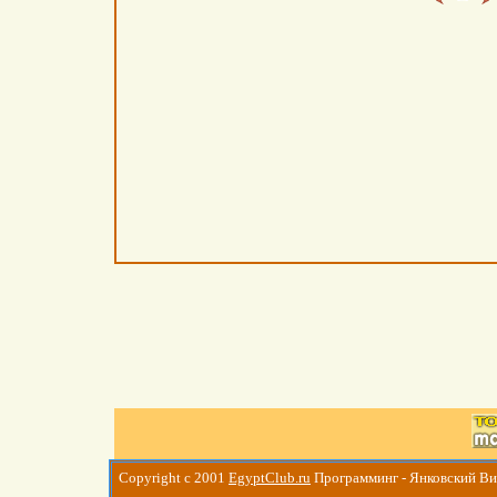
Copyright c 2001
EgyptClub.ru
Программинг - Янковский В