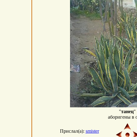
"
танец
"
аборигены в 
Прислал(а):
smister