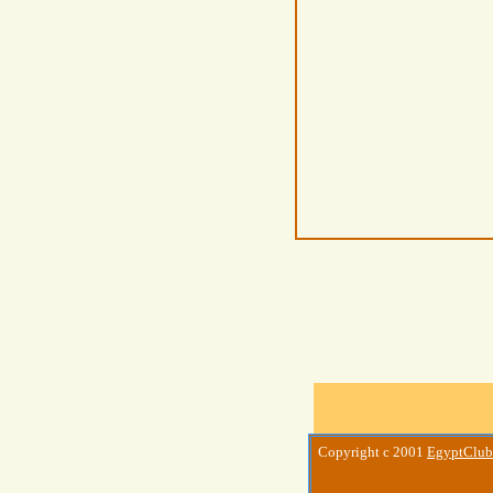
Copyright c 2001
EgyptClub