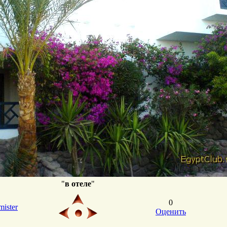
"
в отеле
"
0
mister
Оценить