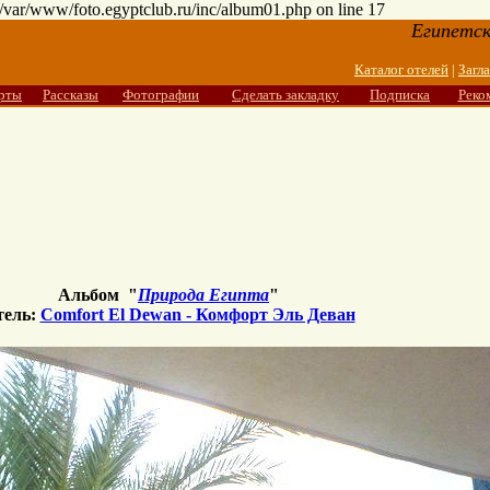
n /var/www/foto.egyptclub.ru/inc/album01.php on line 17
Египетск
Каталог отелей
|
Загл
рты
Рассказы
Фотографии
Сделать закладку
Подписка
Реко
Альбом "
Природа Египта
"
тель:
Comfort El Dewan - Комфорт Эль Деван