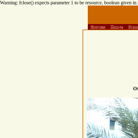
Warning: fclose() expects parameter 1 to be resource, boolean given i
Форумы
Погода
Куро
О