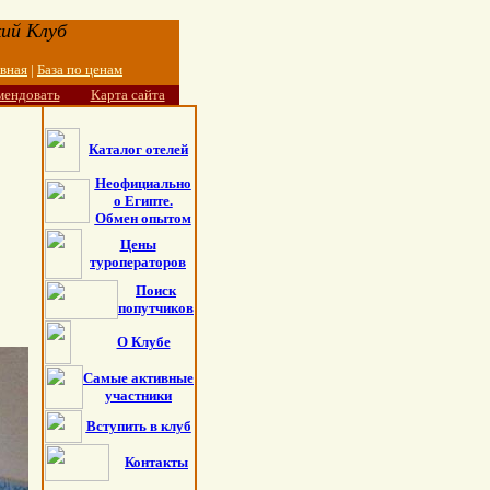
ий Клуб
авная
|
База по ценам
мендовать
Карта сайта
Каталог отелей
Неофициально
о Египте.
Обмен опытом
Цены
туроператоров
Поиск
попутчиков
О Клубе
Самые активные
участники
Вступить в клуб
Контакты