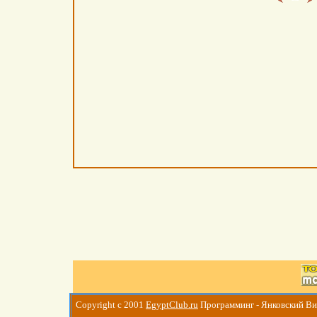
Copyright c 2001
EgyptClub.ru
Программинг - Янковский В