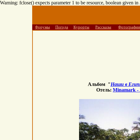
Warning: fclose() expects parameter 1 to be resource, boolean given i
Форумы
Погода
Курорты
Рассказы
Фотографии
Альбом "
Наши в Егип
Отель:
Minamark -