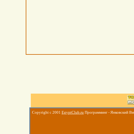
Copyright c 2001
EgyptClub.ru
Программинг - Янковский В