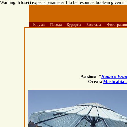
Warning: fclose() expects parameter 1 to be resource, boolean given i
Форумы
Погода
Курорты
Рассказы
Фотографии
Альбом "
Наши в Егип
Отель:
Mashrabia 