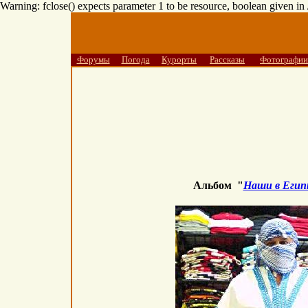
Warning: fclose() expects parameter 1 to be resource, boolean given i
Форумы
Погода
Курорты
Рассказы
Фотографии
Альбом "
Наши в Егип