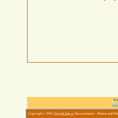
Copyright c 2001
EgyptClub.ru
Программинг - Янковский В