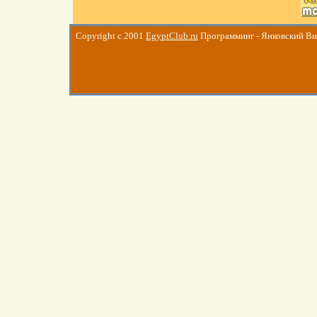
Copyright c 2001
EgyptClub.ru
Программинг - Янковский В