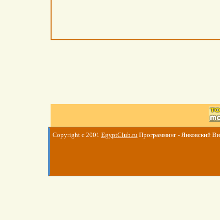
Copyright c 2001
EgyptClub.ru
Программинг - Янковский В