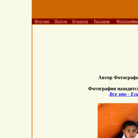
Форумы
Погода
Курорты
Рассказы
Фотографии
Автор Фотограф
Фотография находитс
Все это - Ег