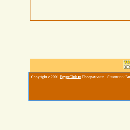
Copyright c 2001
EgyptClub.ru
Программинг - Янковский В