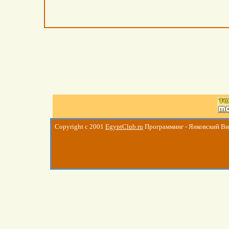
Copyright c 2001
EgyptClub.ru
Программинг - Янковский В