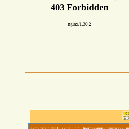
Copyright c 2001
EgyptClub.ru
Программинг - Янковский В