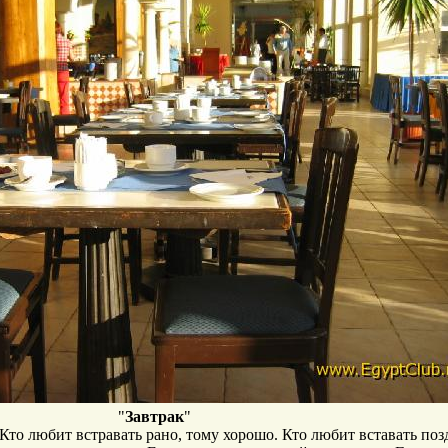
"
Завтрак
"
. Кто любит встравать рано, тому хорошо. Кто любит вставать поз