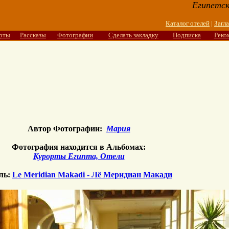
Египетск
Каталог отелей
|
Загл
рты
Рассказы
Фотографии
Сделать закладку
Подписка
Реко
Автор Фотографии:
Мария
Фотография находится в Альбомах:
Курорты Египта, Отели
ль:
Le Meridian Makadi - Лё Меридиан Макади