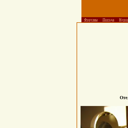
Форумы
Погода
Куро
Оте