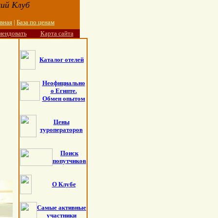
ий Клуб
авная
|
База по ценам
мендовать
Карта сайта
Каталог отелей
Неофициально
о Египте.
Обмен опытом
Цены
туроператоров
Поиск
попутчиков
О Клубе
Самые активные
участники