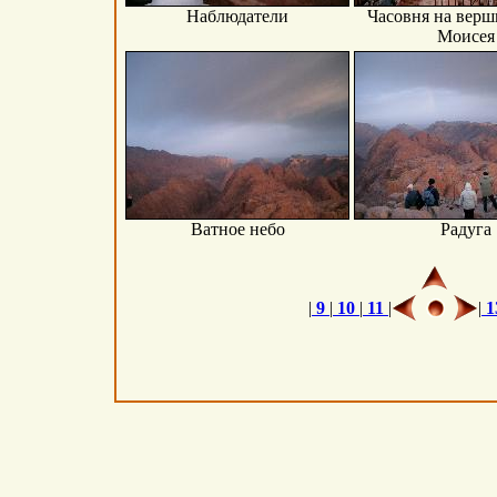
Наблюдатели
Часовня на верш
Моисея
Ватное небо
Радуга
|
9
|
10
|
11
|
|
1