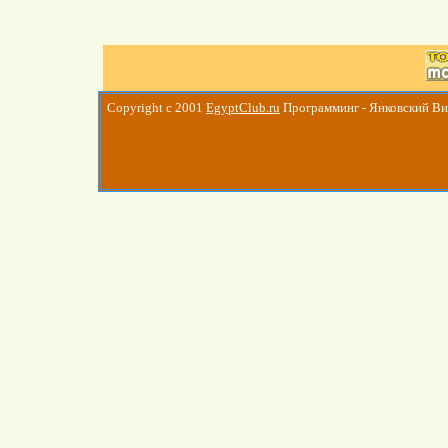
Copyright c 2001
EgyptClub.ru
Программинг - Янковский В