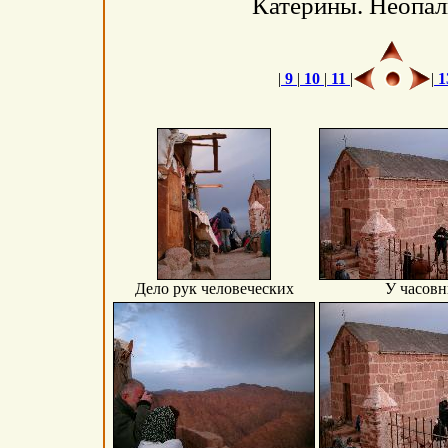
Катерины. Неопал
|
9
|
10
|
11
|
|
1
Дело рук человеческих
У часовн