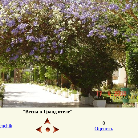
"
Весна в Гранд отеле
"
0
enchik
Оценить