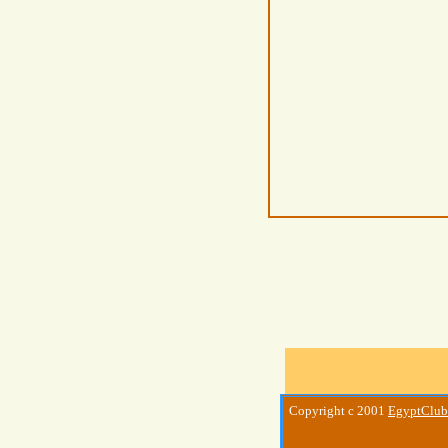
Copyright c 2001
EgyptClub