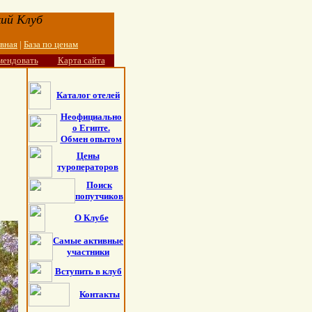
ий Клуб
авная
|
База по ценам
мендовать
Карта сайта
Каталог отелей
Неофициально
о Египте.
Обмен опытом
Цены
туроператоров
Поиск
попутчиков
О Клубе
Самые активные
участники
Вступить в клуб
Контакты