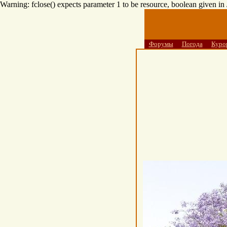
Warning: fclose() expects parameter 1 to be resource, boolean given i
Форумы
Погода
Куро