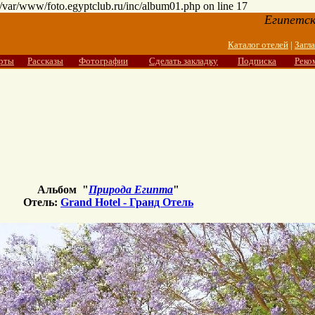
n /var/www/foto.egyptclub.ru/inc/album01.php on line 17
Египетск
Каталог отелей
|
Загл
рты
Рассказы
Фотографии
Сделать закладку
Подписка
Реко
Альбом "
Природа Египта
"
Отель:
Grand Hotel - Гранд Отель