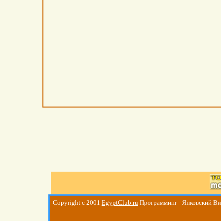
Copyright c 2001
EgyptClub.ru
Программинг - Янковский В