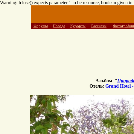
Warning: fclose() expects parameter 1 to be resource, boolean given i
Форумы
Погода
Курорты
Рассказы
Фотографии
Альбом "
Природ
Отель:
Grand Hotel 