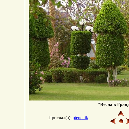
"
Весна в Гранд
Прислал(а):
ptenchik