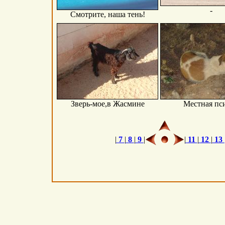
-
Смотрите, наша тень!
Зверь-мое,в Жасмине
Местная пс
|
7
|
8
|
9
|
|
11
|
12
|
13