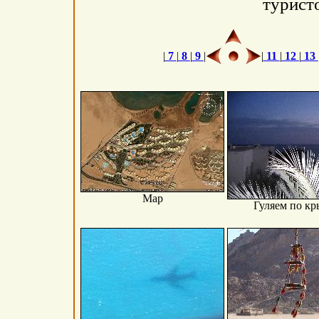
турист
|
7
|
8
|
9
|
|
11
|
12
|
13
Map
Гуляем по к