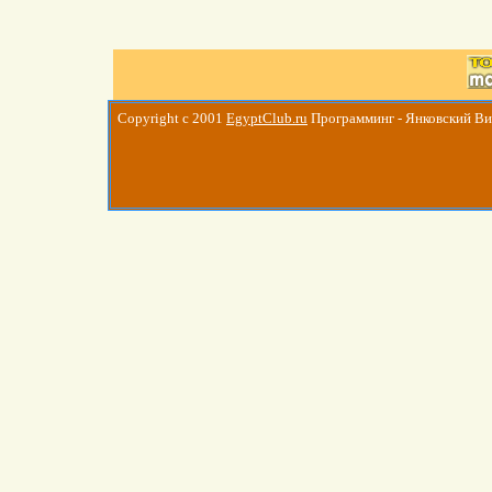
Copyright c 2001
EgyptClub.ru
Программинг - Янковский В