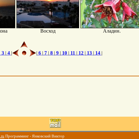
кона
Восход
Аладин.
|
3
|
4
|
|
6
|
7
|
8
|
9
|
10
|
11
|
12
|
13
|
14
|
.ru
Программинг - Янковский Виктор