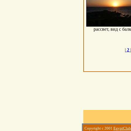
рассвет, вид с бал
|
2
Copyright c 2001
EgyptClub