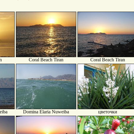
n
Coral Beach Tiran
Coral Beach Tiran
eiba
Domina Elaria Nuweiba
цветочки