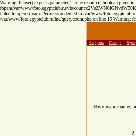
Warning: fclose() expects parameter 1 to be resource, boolean given i
fopen(/var/www/foto.egyptclub.ru/vfs/count/c2VsZWN0
failed to open stream: Permission denied in /var/www/foto.egyptclub.ru
/var/www/foto.egyptclub.ru/inc/querycount.php on line 15 Warning: fcl
Форумы
Погода
Куро
Изумрудное море, по
|
2