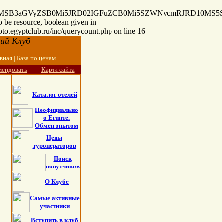
cyB0MSB3aGVyZSB0Mi5JRD02IGFuZCB0Mi5SZWNvcmRJRD10MS5
o be resource, boolean given in
oto.egyptclub.ru/inc/querycount.php on line 16
ий Клуб
авная
|
База по ценам
мендовать
Карта сайта
Каталог отелей
Неофициально
о Египте.
Обмен опытом
Цены
туроператоров
Поиск
попутчиков
О Клубе
Самые активные
участники
Вступить в клуб