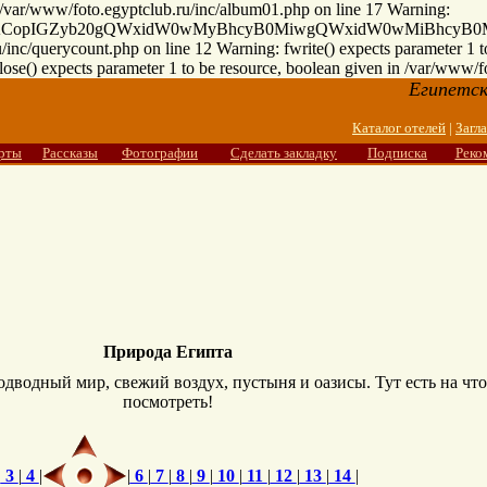
n /var/www/foto.egyptclub.ru/inc/album01.php on line 17 Warning:
IGNvdW50KCopIGZyb20gQWxidW0wMyBhcyB0MiwgQWxidW0wMiBh
/inc/querycount.php on line 12 Warning: fwrite() expects parameter 1 t
ose() expects parameter 1 to be resource, boolean given in /var/www/f
Египетск
Каталог отелей
|
Загл
рты
Рассказы
Фотографии
Сделать закладку
Подписка
Реко
Природа Египта
дводный мир, свежий воздух, пустыня и оазисы. Тут есть на что
посмотреть!
|
3
|
4
|
|
6
|
7
|
8
|
9
|
10
|
11
|
12
|
13
|
14
|