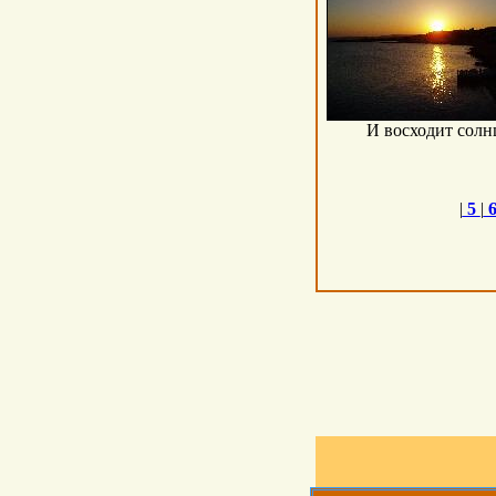
И восходит солн
|
5
|