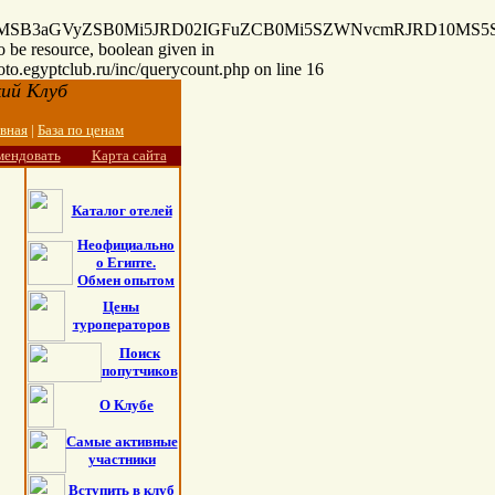
cyB0MSB3aGVyZSB0Mi5JRD02IGFuZCB0Mi5SZWNvcmRJRD10MS5
o be resource, boolean given in
oto.egyptclub.ru/inc/querycount.php on line 16
ий Клуб
авная
|
База по ценам
мендовать
Карта сайта
Каталог отелей
Неофициально
о Египте.
Обмен опытом
Цены
туроператоров
Поиск
попутчиков
О Клубе
Самые активные
участники
Вступить в клуб