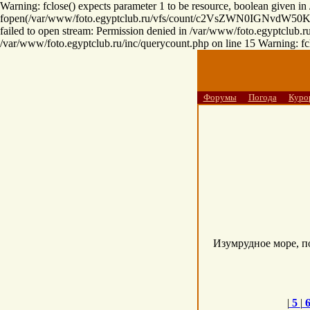
Warning: fclose() expects parameter 1 to be resource, boolean given i
fopen(/var/www/foto.egyptclub.ru/vfs/count/c2VsZWN0
failed to open stream: Permission denied in /var/www/foto.egyptclub.ru
/var/www/foto.egyptclub.ru/inc/querycount.php on line 15 Warning: fcl
Форумы
Погода
Куро
Изумрудное море, по
|
5
|