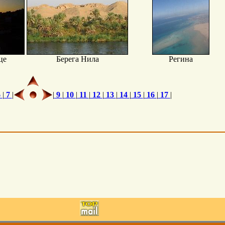
це
Берега Нила
Регина
6
|
7
|
|
9
|
10
|
11
|
12
|
13
|
14
|
15
|
16
|
17
|